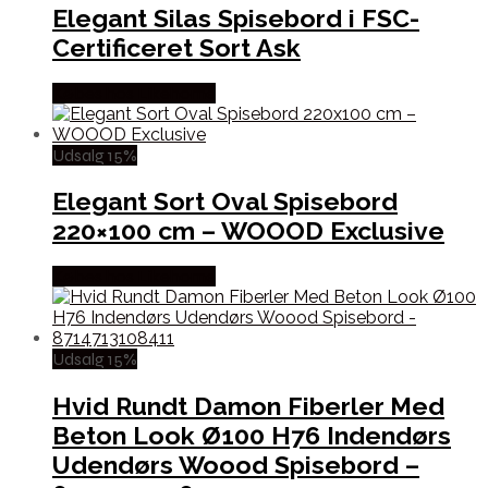
Elegant Silas Spisebord i FSC-
Certificeret Sort Ask
Købes hos Likehome
Udsalg 15%
Elegant Sort Oval Spisebord
220×100 cm – WOOOD Exclusive
Købes hos Likehome
Udsalg 15%
Hvid Rundt Damon Fiberler Med
Beton Look Ø100 H76 Indendørs
Udendørs Woood Spisebord –