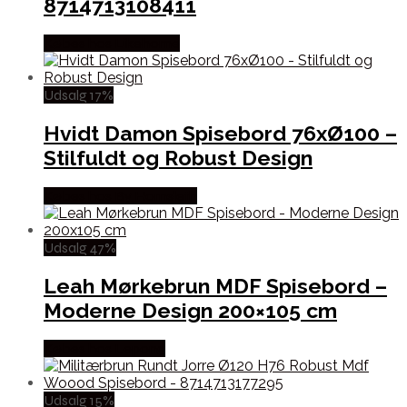
8714713108411
Købes hos Likehome
Udsalg 17%
Hvidt Damon Spisebord 76xØ100 –
Stilfuldt og Robust Design
Købes hos By Hornsleth
Udsalg 47%
Leah Mørkebrun MDF Spisebord –
Moderne Design 200×105 cm
Købes hos Lepong
Udsalg 15%