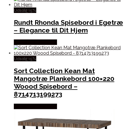
Udsalg 15%
Rundt Rhonda Spisebord i Egetræ
– Elegance til Dit Hjem
Købes hos Likehome
Udsalg 15%
Sort Collection Kean Mat
Mangotræ Plankebord 100×220
Woood Spisebord –
8714713199273
Købes hos Likehome