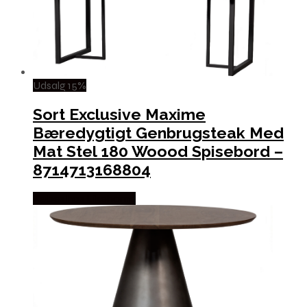
Udsalg 15%
Sort Exclusive Maxime
Bæredygtigt Genbrugsteak Med
Mat Stel 180 Woood Spisebord –
8714713168804
Købes hos Likehome