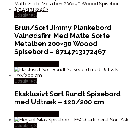
Udsalg 15%
Brun/Sort Jimmy Plankebord
Valnødsfinr Med Matte Sorte
Metalben 200×90 Woood
Spisebord – 8714713172467
Købes hos Likehome
Udsalg 15%
Eksklusivt Sort Rundt Spisebord
med Udtræk – 120/200 cm
Købes hos Likehome
Udsalg 15%