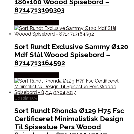
180×100 Woood Spisebord –
8714713199303
Købes hos Likehome
Sort Rundt Exclusive Sammy Ø120
Mdf Stål Woood Spisebord –
8714713164592
Købes hos Likehome
Udsalg 15%
Sort Rundt Rhonda Ø129 H75 Fsc
Certificeret Minimalistisk Design
Til Spisestue Pers Woood