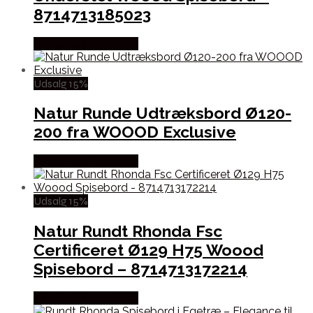
8714713185023
Købes hos Likehome
Udsalg 15%
Natur Runde Udtræksbord Ø120-
200 fra WOOOD Exclusive
Købes hos Likehome
Udsalg 15%
Natur Rundt Rhonda Fsc
Certificeret Ø129 H75 Woood
Spisebord – 8714713172214
Købes hos Likehome