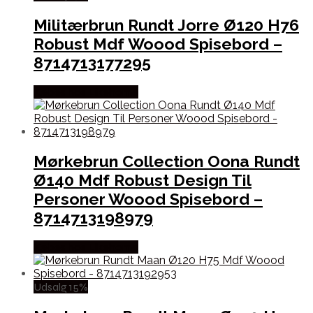
Militærbrun Rundt Jorre Ø120 H76
Robust Mdf Woood Spisebord –
8714713177295
Købes hos Likehome
Mørkebrun Collection Oona Rundt
Ø140 Mdf Robust Design Til
Personer Woood Spisebord –
8714713198979
Købes hos Likehome
Udsalg 15%