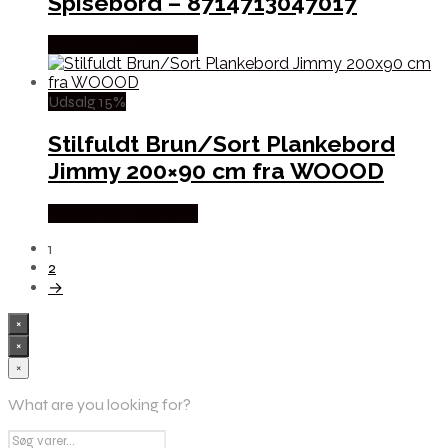
Spisebord – 8714713047017
Købes hos Likehome
Udsalg 15%
Stilfuldt Brun/Sort Plankebord
Jimmy 200×90 cm fra WOOOD
Købes hos Likehome
1
2
→
×
×
×
What are you looking for?