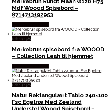
Mørkebrun Rundt Maan Ø120 H75
Mdf Woood Spisebord –
8714713192953
Købes hos Likehome
Udsalg 15%
Mørkebrun spisebord fra WOOOD
– Collection Leah til hjemmet
Købes hos Likehome
Udsalg 15%
Natur Rektangulært Tablo 240×100
Fsc Egetræ Med Zeeland
Understel Woood Spisebord –