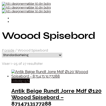
Woood Spisebord
Forside
/
Woood Spisebord
Viser 1–25 af 27 resultater
Udsalg 15%
Antik Beige Rundt Jorre Mdf Ø120
Woood Spisebord –
8714713177288