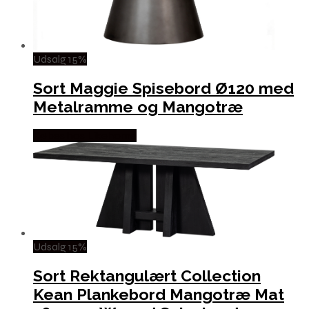
Udsalg 15%
Sort Maggie Spisebord Ø120 med
Metalramme og Mangotræ
Købes hos Likehome
Udsalg 15%
Sort Rektangulært Collection
Kean Plankebord Mangotræ Mat