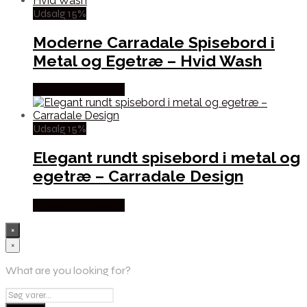
Udsalg 15%
Moderne Carradale Spisebord i
Metal og Egetræ – Hvid Wash
Købes hos Lepong
Udsalg 15%
Elegant rundt spisebord i metal og
egetræ – Carradale Design
Købes hos Lepong
×
×
What are you looking for?