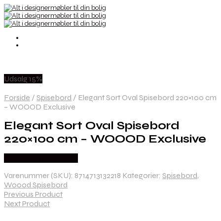
Udsalg 15%
Forside
/
Spisebord
/
Elegant Sort Oval Spisebord 220×100 cm
– WOOOD Exclusive
Elegant Sort Oval Spisebord
220×100 cm – WOOOD Exclusive
Købes hos Likehome
Varenummer (SKU):
8714713132218
Kategorier:
Spisebord
,
Woood Spisebord
Previous Product
Next Product