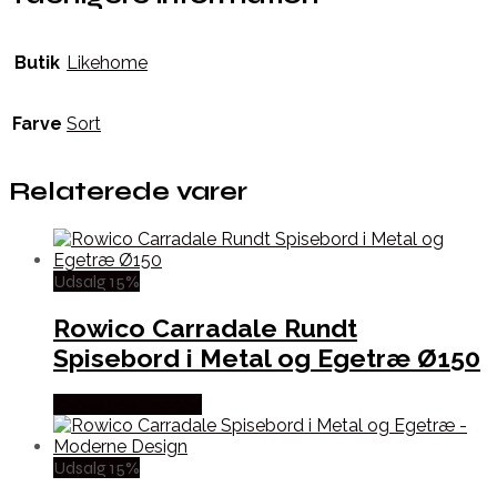
Butik
Likehome
Farve
Sort
Relaterede varer
Udsalg 15%
Rowico Carradale Rundt
Spisebord i Metal og Egetræ Ø150
Købes hos Lepong
Udsalg 15%