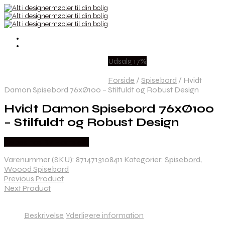
Udsalg 17%
Forside
/
Spisebord
/
Hvidt
Damon Spisebord 76xØ100 – Stilfuldt og Robust Design
Hvidt Damon Spisebord 76xØ100
– Stilfuldt og Robust Design
Købes hos By Hornsleth
Varenummer (SKU):
8714713108411
Kategorier:
Spisebord
,
Woood Spisebord
Previous Product
Next Product
Beskrivelse
Yderligere information