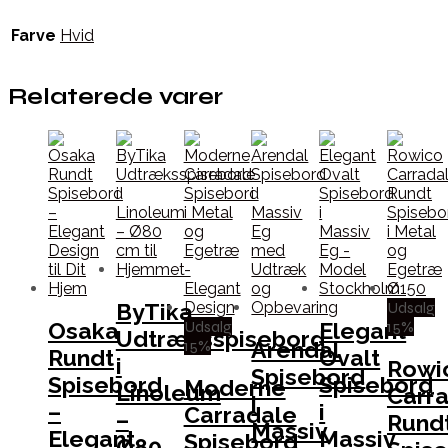
Farve
Hvid
Relaterede varer
Udsalg
ByTika
Udsalg
15%
Osaka
Elegant
Udtræksspisebord
15%
Arendal
Rundt
Ovalt
i
Rowi
Spisebord
Spisebord
Spisebord
Moderne
Linoleum
Carr
i
–
i
Carradale
–
Rund
Massiv
Elegant
Massiv
Spisebord
Ø80