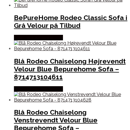
BePureHome Rodeo Classic Sofa i
Grå Velour på Tilbud
Købes hos By Hornsleth
Blå Rodeo Chaiselong Højrevendt
Velour Blue Bepurehome Sofa –
8714713104611
Købes hos By Hornsleth
Blå Rodeo Chaiselong
Venstrevendt Velour Blue
Bepurehome Sofa –