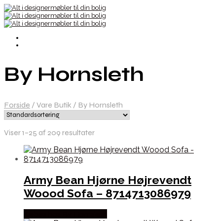
By Hornsleth
Forside
/
Vare Butik
/
By Hornsleth
Viser 1–25 af 209 resultater
Army Bean Hjørne Højrevendt
Woood Sofa – 8714713086979
Købes hos By Hornsleth