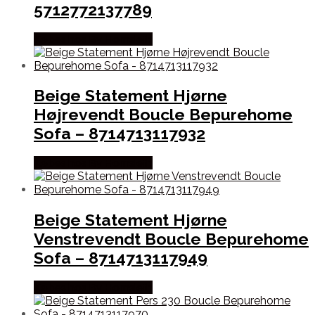
5712772137789
Købes hos By Hornsleth
Beige Statement Hjørne
Højrevendt Boucle Bepurehome
Sofa – 8714713117932
Købes hos By Hornsleth
Beige Statement Hjørne
Venstrevendt Boucle Bepurehome
Sofa – 8714713117949
Købes hos By Hornsleth