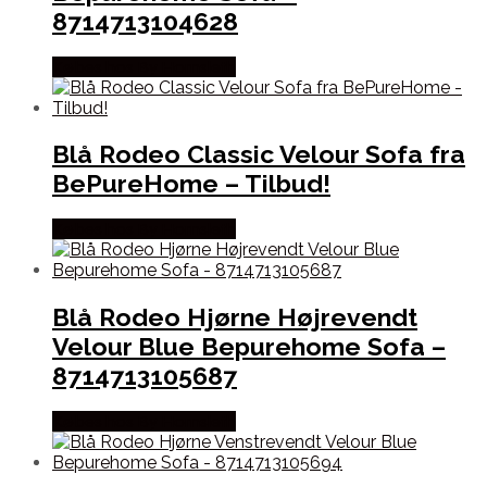
8714713104628
Købes hos By Hornsleth
Blå Rodeo Classic Velour Sofa fra
BePureHome – Tilbud!
Købes hos By Hornsleth
Blå Rodeo Hjørne Højrevendt
Velour Blue Bepurehome Sofa –
8714713105687
Købes hos By Hornsleth