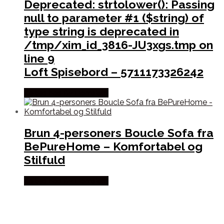
Deprecated
: strtolower(): Passing
null to parameter #1 ($string) of
type string is deprecated in
/tmp/xim_id_3816-JU3xgs.tmp
on
line
9
Loft Spisebord – 5711173326242
Købes hos By Hornsleth
Brun 4-personers Boucle Sofa fra
BePureHome – Komfortabel og
Stilfuld
Købes hos By Hornsleth