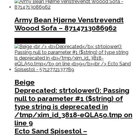
Army Bean Hjørne Venstrevendt
Woood Sofa – 8714713086962
Købes hos By Hornsleth
Beige
Deprecated
: strtolower(): Passing
null to parameter #1 ($string) of
type string is deprecated in
/tmp/xim_id_3818-eQLA5o.tmp
on
line
9
Ecto Sand Spisestol –