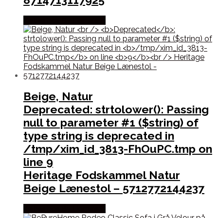
Købes hos By Hornsleth
Beige, Natur
Deprecated
: strtolower(): Passing
null to parameter #1 ($string) of
type string is deprecated in
/tmp/xim_id_3813-FhOuPC.tmp
on
line
9
Heritage Fodskammel Natur
Beige Lænestol – 5712772144237
Købes hos By Hornsleth