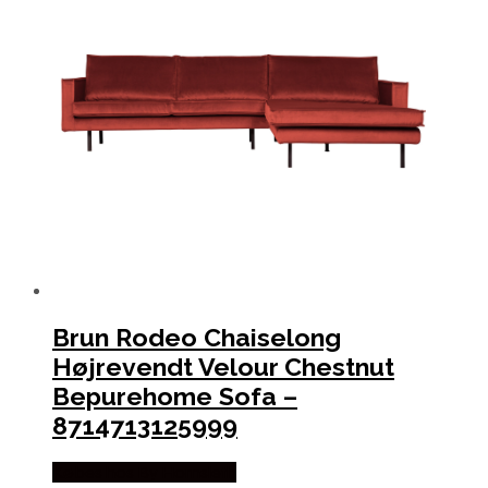
Brun Rodeo Chaiselong
Højrevendt Velour Chestnut
Bepurehome Sofa –
8714713125999
Købes hos By Hornsleth