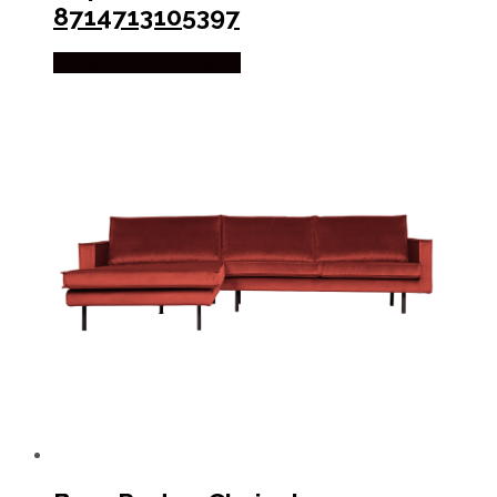
8714713105397
Købes hos By Hornsleth