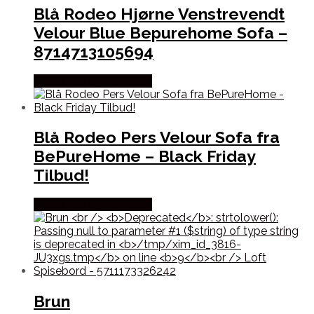
Blå Rodeo Hjørne Venstrevendt
Velour Blue Bepurehome Sofa –
8714713105694
Købes hos By Hornsleth
Blå Rodeo Pers Velour Sofa fra
BePureHome – Black Friday
Tilbud!
Købes hos By Hornsleth
Brun