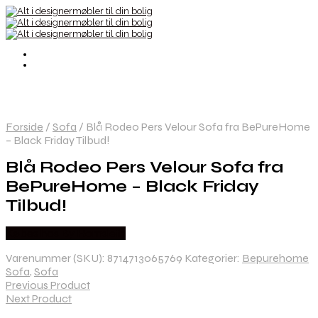
Forside
/
Sofa
/
Blå Rodeo Pers Velour Sofa fra BePureHome
– Black Friday Tilbud!
Blå Rodeo Pers Velour Sofa fra
BePureHome – Black Friday
Tilbud!
Købes hos By Hornsleth
Varenummer (SKU):
8714713065769
Kategorier:
Bepurehome
Sofa
,
Sofa
Previous Product
Next Product