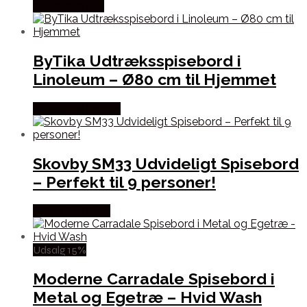
Købes hos Zity
ByTika Udtræksspisebord i
Linoleum – Ø80 cm til Hjemmet
Købes hos By Tika
Skovby SM33 Udvideligt Spisebord
– Perfekt til 9 personer!
Købes hos Selta
Udsalg 15%
Moderne Carradale Spisebord i
Metal og Egetræ – Hvid Wash