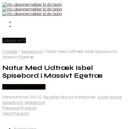
Udsalg 20%
Forside
/
Spisebord
/
Natur Med Udtræk Isbel Spisebord i
Massivt Egetræ
Natur Med Udtræk Isbel
Spisebord i Massivt Egetræ
Købes hos Likehome
Varenummer (SKU):
8433840383149
Kategorier:
Kave Home
Spisebord
,
Spisebord
Previous Product
Next Product
Beskrivelse