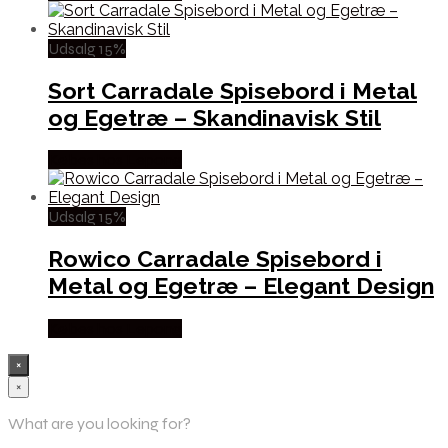
Udsalg 15%
Sort Carradale Spisebord i Metal
og Egetræ – Skandinavisk Stil
Købes hos Lepong
Udsalg 15%
Rowico Carradale Spisebord i
Metal og Egetræ – Elegant Design
Købes hos Lepong
×
×
What are you looking for?