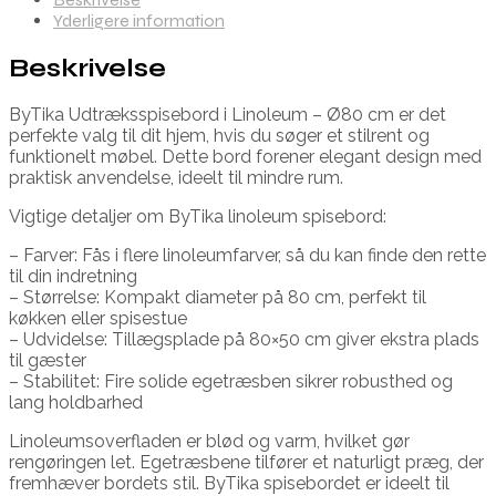
Yderligere information
Beskrivelse
ByTika Udtræksspisebord i Linoleum – Ø80 cm er det
perfekte valg til dit hjem, hvis du søger et stilrent og
funktionelt møbel. Dette bord forener elegant design med
praktisk anvendelse, ideelt til mindre rum.
Vigtige detaljer om ByTika linoleum spisebord:
– Farver: Fås i flere linoleumfarver, så du kan finde den rette
til din indretning
– Størrelse: Kompakt diameter på 80 cm, perfekt til
køkken eller spisestue
– Udvidelse: Tillægsplade på 80×50 cm giver ekstra plads
til gæster
– Stabilitet: Fire solide egetræsben sikrer robusthed og
lang holdbarhed
Linoleumsoverfladen er blød og varm, hvilket gør
rengøringen let. Egetræsbene tilfører et naturligt præg, der
fremhæver bordets stil. ByTika spisebordet er ideelt til