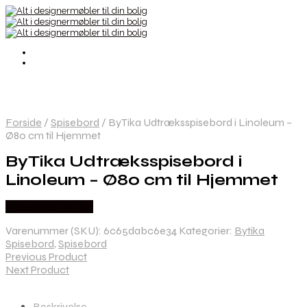
Forside
/
Spisebord
/
ByTika Udtræksspisebord i Linoleum –
Ø80 cm til Hjemmet
ByTika Udtræksspisebord i
Linoleum – Ø80 cm til Hjemmet
Købes hos By Tika
Varenummer (SKU):
6c65dabc6e34
Kategorier:
Bytika
Spisebord
,
Spisebord
Previous Product
Next Product
Beskrivelse