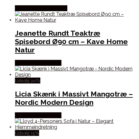
Købes hos By Hornsleth
Jeanette Rundt Teaktræ
Spisebord Ø90 cm – Kave Home
Natur
Købes hos Likehome
Udsalg 20%
Licia Skænk i Massivt Mangotræ –
Nordic Modern Design
Købes hos Likehome
Udsalg 15%