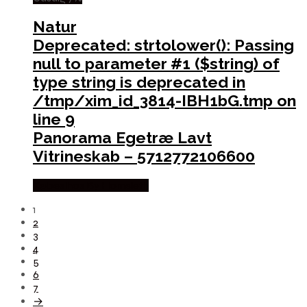
Natur
Deprecated
: strtolower(): Passing
null to parameter #1 ($string) of
type string is deprecated in
/tmp/xim_id_3814-IBH1bG.tmp
on
line
9
Panorama Egetræ Lavt
Vitrineskab – 5712772106600
Købes hos By Hornsleth
1
2
3
4
5
6
7
→