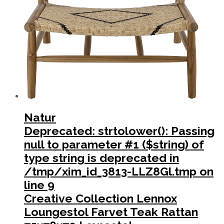
Natur
Deprecated
: strtolower(): Passing
null to parameter #1 ($string) of
type string is deprecated in
/tmp/xim_id_3813-LLZ8Gl.tmp
on
line
9
Creative Collection Lennox
Loungestol Farvet Teak Rattan