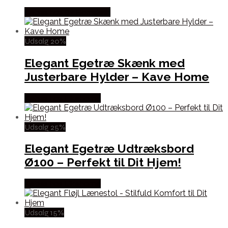
Købes hos By Hornsleth
Udsalg 20%
Elegant Egetræ Skænk med
Justerbare Hylder – Kave Home
Købes hos Likehome
Udsalg 25%
Elegant Egetræ Udtræksbord
Ø100 – Perfekt til Dit Hjem!
Købes hos Likehome
Udsalg 15%