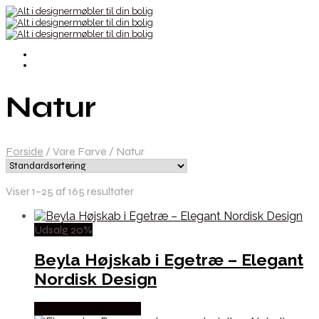
Natur
Forside
/
Vare Farve
/
Natur
Viser 1–25 af 165 resultater
Udsalg 20%
Beyla Højskab i Egetræ – Elegant
Nordisk Design
Købes hos Likehome