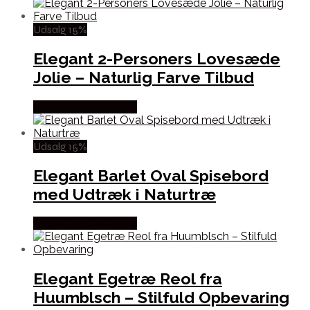
Udsalg 15%
Elegant 2-Personers Lovesæde
Jolie – Naturlig Farve Tilbud
Købes hos Likehome
Udsalg 15%
Elegant Barlet Oval Spisebord
med Udtræk i Naturtræ
Købes hos Likehome
Elegant Egetræ Reol fra
Huumblsch – Stilfuld Opbevaring