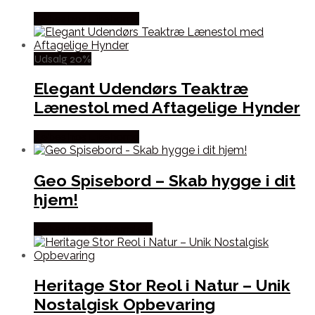
Købes hos Likehome
Udsalg 20%
Elegant Udendørs Teaktræ
Lænestol med Aftagelige Hynder
Købes hos Likehome
Geo Spisebord – Skab hygge i dit
hjem!
Købes hos By Hornsleth
Heritage Stor Reol i Natur – Unik
Nostalgisk Opbevaring