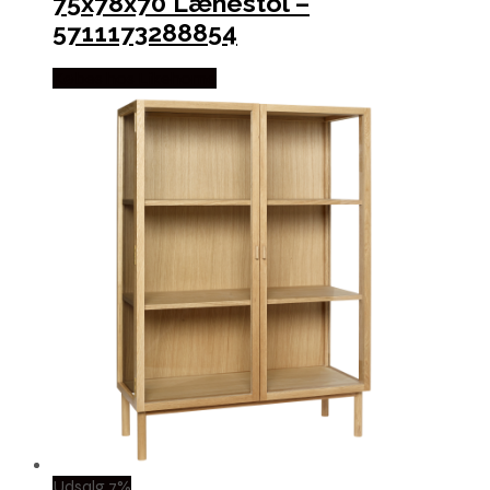
75x78x70 Lænestol –
5711173288854
Købes hos Likehome
Udsalg 7%