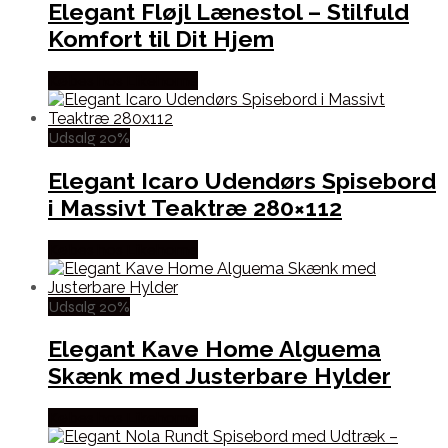
Elegant Fløjl Lænestol – Stilfuld
Komfort til Dit Hjem
Købes hos Likehome
Udsalg 20%
Elegant Icaro Udendørs Spisebord
i Massivt Teaktræ 280×112
Købes hos Likehome
Udsalg 20%
Elegant Kave Home Alguema
Skænk med Justerbare Hylder
Købes hos Likehome