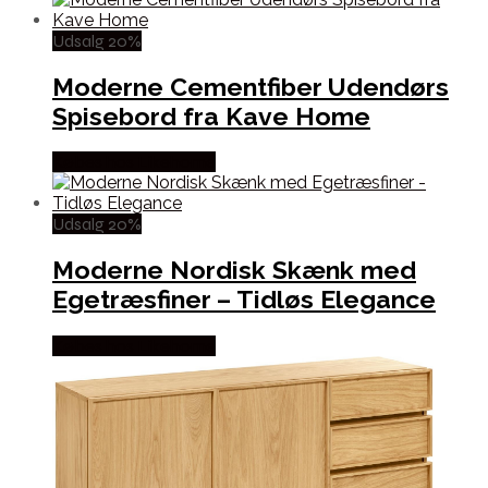
Udsalg 20%
Moderne Cementfiber Udendørs
Spisebord fra Kave Home
Købes hos Likehome
Udsalg 20%
Moderne Nordisk Skænk med
Egetræsfiner – Tidløs Elegance
Købes hos Likehome