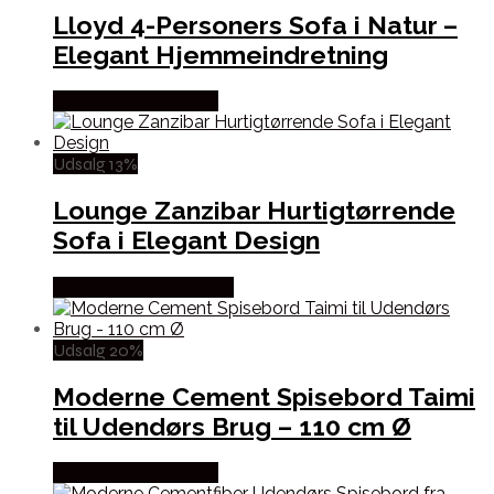
Lloyd 4-Personers Sofa i Natur –
Elegant Hjemmeindretning
Købes hos Likehome
Udsalg 13%
Lounge Zanzibar Hurtigtørrende
Sofa i Elegant Design
Købes hos Havemekka
Udsalg 20%
Moderne Cement Spisebord Taimi
til Udendørs Brug – 110 cm Ø
Købes hos Likehome