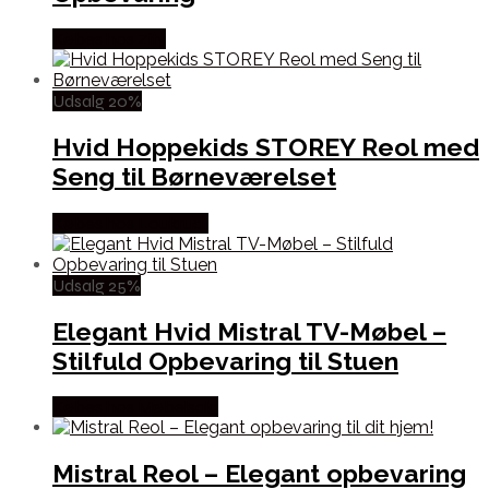
Købes hos Zity
Udsalg 20%
Hvid Hoppekids STOREY Reol med
Seng til Børneværelset
Købes hos Loukrudt
Udsalg 25%
Elegant Hvid Mistral TV-Møbel –
Stilfuld Opbevaring til Stuen
Købes hos Møbelsalg
Mistral Reol – Elegant opbevaring