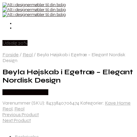
Udsalg 20%
Forside
/
Reol
/
Beyla Højskab i Egetræ – Elegant Nordisk
Design
Beyla Højskab i Egetræ – Elegant
Nordisk Design
Købes hos Likehome
Varenummer (SKU):
8433840706474
Kategorier:
Kave Home
Reol
,
Reol
Previous Product
Next Product
Beskrivelse