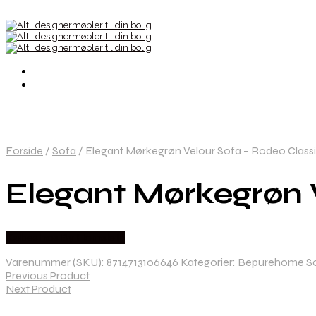
Forside
/
Sofa
/
Elegant Mørkegrøn Velour Sofa – Rodeo Classi
Elegant Mørkegrøn V
Købes hos By Hornsleth
Varenummer (SKU):
8714713106646
Kategorier:
Bepurehome S
Previous Product
Next Product