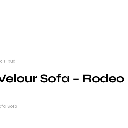
c Tilbud
elour Sofa – Rodeo 
ofa
,
Sofa