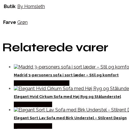
Butik
By Hornsleth
Farve
Grøn
Relaterede varer
Madrid 3-personers sofa i sort læder – Stil og komfort
Købes hos Dansk Restlager
Elegant Hvid Cirkum Sofa med Høj Ryg og Stålunderstel
Købes hos Officely
Elegant Sort Lav Sofa med Birk Understel – Stilrent Design
Købes hos Officely