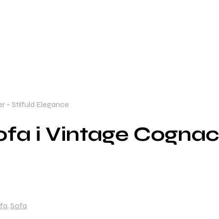
– Stilfuld Elegance
a i Vintage Cognac 
fa
,
Sofa