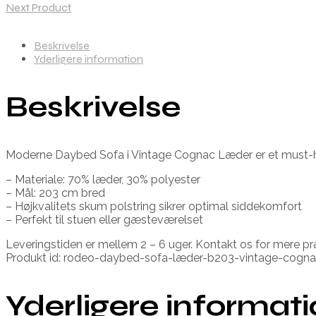
Next Product
Beskrivelse
Yderligere information
Beskrivelse
Moderne Daybed Sofa i Vintage Cognac Læder er et must-have 
– Materiale: 70% læder, 30% polyester
– Mål: 203 cm bred
– Højkvalitets skum polstring sikrer optimal siddekomfort
– Perfekt til stuen eller gæsteværelset
Leveringstiden er mellem 2 – 6 uger. Kontakt os for mere præc
Produkt id: rodeo-daybed-sofa-læder-b203-vintage-cogn
Yderligere informat