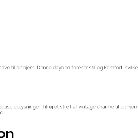
til dit hjem. Denne daybed forener stil og komfort, hvilket g
ise oplysninger. Tilføj et strejf af vintage charme til dit hj
ac
ion