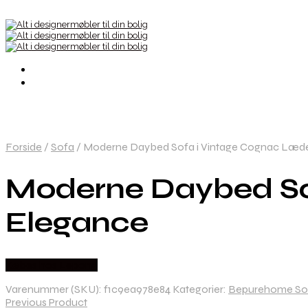
Forside
/
Sofa
/
Moderne Daybed Sofa i Vintage Cognac Læder 
Moderne Daybed Sof
Elegance
Købes hos Lepong
Varenummer (SKU):
f1c9ea978e84
Kategorier:
Bepurehome So
Previous Product