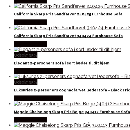
Købes hos Selta
California Skarp Pris Sandfarver 240425 Furnhouse Sofa
Købes hos Selta
California Skarp Pris Sandfarvet 340424 Furnhouse Sofa
Købes hos Selta
Udsalg 35%
Elegant 2-personers sofa i sort læder til dit hjem
Købes hos Møbelringen
Udsalg 35%
Luksuriøs 2-personers cognacfarvet lædersofa – Black Frid
Købes hos Møbelringen
Maggie Chaiselong Skarp Pris Beige 340412 Furnhouse Sofa
Købes hos Selta