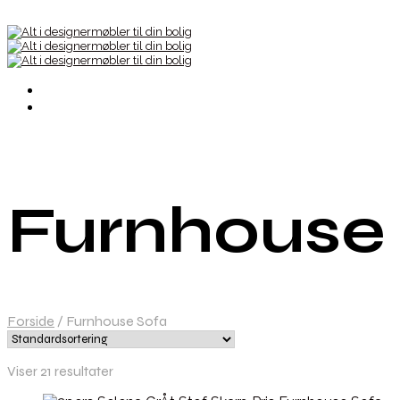
Furnhouse
Forside
/
Furnhouse Sofa
Viser 21 resultater