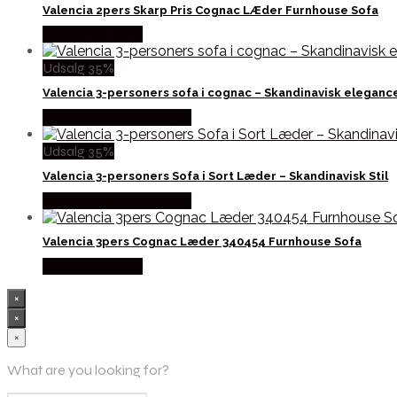
Valencia 2pers Skarp Pris Cognac LÆder Furnhouse Sofa
Købes hos Selta
Udsalg 35%
Valencia 3-personers sofa i cognac – Skandinavisk eleganc
Købes hos Møbelringen
Udsalg 35%
Valencia 3-personers Sofa i Sort Læder – Skandinavisk Stil
Købes hos Møbelringen
Valencia 3pers Cognac Læder 340454 Furnhouse Sofa
Købes hos Selta
×
×
×
What are you looking for?