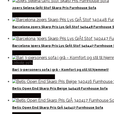
2pers Selena GrÅt Stof Skarp Pris Furnhouse Sofa
Købes hos Selta
Barcelona 2pers Skarp Pris Lys GrÅ Stof 340448 Furnhouse 
Købes hos Selta
Barcelona 3pers Skarp Pris Lys GrÅt Stof 340447 Furnhouse
Købes hos Selta
Udsalg 39%
Bari 3-personers sofa i grå – Komfort og stil til hjemmet!
Købes hos Møbelringen
Betis Open End Skarp Pris Beige 340416 Furnhouse Sofa
Købes hos Selta
Betis Open End Skarp Pris GrÅ 340417 Furnhouse Sofa