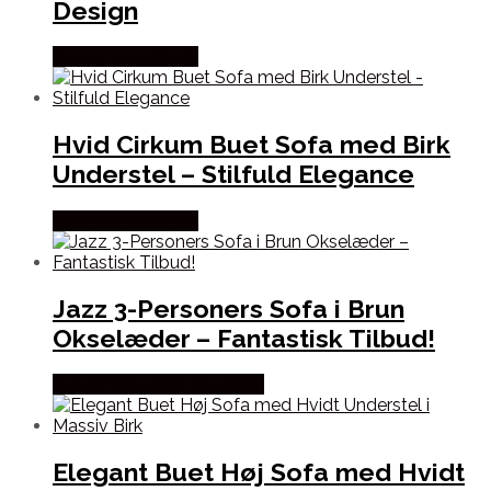
Design
Købes hos Officely
Hvid Cirkum Buet Sofa med Birk
Understel – Stilfuld Elegance
Købes hos Officely
Jazz 3-Personers Sofa i Brun
Okselæder – Fantastisk Tilbud!
Købes hos Dansk Restlager
Elegant Buet Høj Sofa med Hvidt