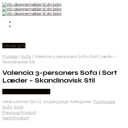
Udsalg 35%
Forside
/
Sofa
/
Valencia 3-personers Sofa i Sort Læder –
Skandinavisk Stil
Valencia 3-personers Sofa i Sort
Læder – Skandinavisk Stil
Købes hos Møbelringen
Varenummer (SKU):
903a63321411
Kategorier:
Furnhouse
Sofa
,
Sofa
Previous Product
Next Product