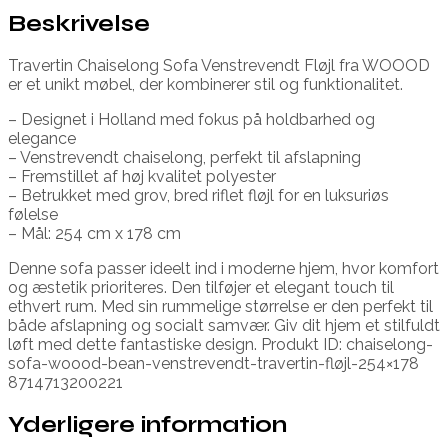
Beskrivelse
Travertin Chaiselong Sofa Venstrevendt Fløjl fra WOOOD
er et unikt møbel, der kombinerer stil og funktionalitet.
– Designet i Holland med fokus på holdbarhed og
elegance
– Venstrevendt chaiselong, perfekt til afslapning
– Fremstillet af høj kvalitet polyester
– Betrukket med grov, bred riflet fløjl for en luksuriøs
følelse
– Mål: 254 cm x 178 cm
Denne sofa passer ideelt ind i moderne hjem, hvor komfort
og æstetik prioriteres. Den tilføjer et elegant touch til
ethvert rum. Med sin rummelige størrelse er den perfekt til
både afslapning og socialt samvær. Giv dit hjem et stilfuldt
løft med dette fantastiske design. Produkt ID: chaiselong-
sofa-woood-bean-venstrevendt-travertin-fløjl-254×178
8714713200221
Yderligere information