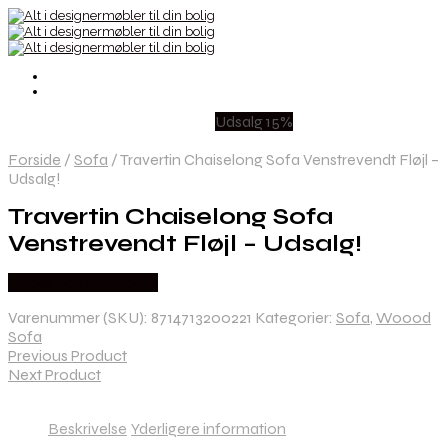
Udsalg 15%
Forside
/
Sofa
/
Travertin Chaiselong Sofa Venstrevendt Fløjl –
Udsalg!
Travertin Chaiselong Sofa
Venstrevendt Fløjl – Udsalg!
Købes hos Likehome
Varenummer (SKU):
8714713200221
Kategorier:
Sofa
,
Woood
Sofa
Previous Product
Next Product
Beskrivelse
Yderligere information