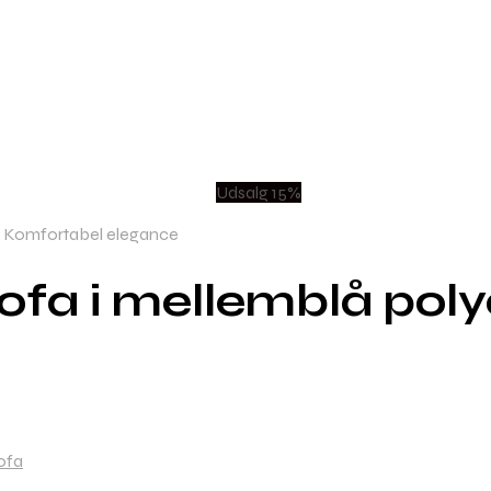
Udsalg 15%
 – Komfortabel elegance
sofa i mellemblå pol
ofa