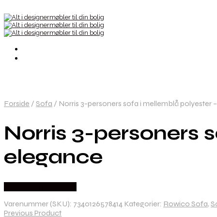
Forside
/
Sofa
/
Norris 3-personers sofa i mellemblå polyester
Norris 3-personers 
elegance
Købes hos Likehome
Varenummer (SKU):
7340126578414
Kategorier:
Rowico Sofa
,
S
Previous Product