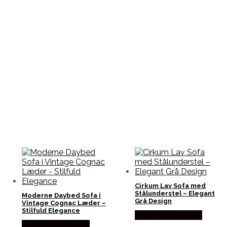
Cirkum Lav Sofa med
Stålunderstel – Elegant
Moderne Daybed Sofa i
Grå Design
Vintage Cognac Læder –
Stilfuld Elegance
Købes hos Officely
Købes hos Lepong