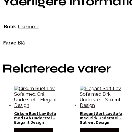
Yderligere informat
Butik
Likehome
Farve
Blå
Relaterede varer
Cirkum Buet Lav Sofa
Elegant Sort Lav Sofa
med Grå Understel –
med Birk Understel –
Elegant Design
Stilrent Design
Købes hos Officely
Købes hos Officely