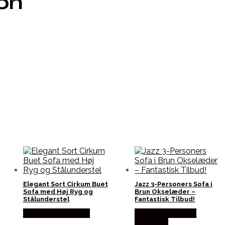
ion
Elegant Sort Cirkum Buet
Jazz 3-Personers Sofa i
Sofa med Høj Ryg og
Brun Okselæder –
Stålunderstel
Fantastisk Tilbud!
Købes hos Officely
Købes hos Dansk
Restlager