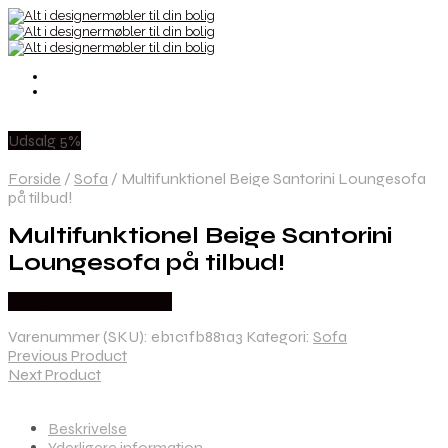
Udsalg 5%
Forside
/
Sofa
/
Multifunktionel Beige Santorini Loungesofa
på tilbud!
Multifunktionel Beige Santorini
Loungesofa på tilbud!
Købes hos Havemekka
Varenummer (SKU):
eb1c1fb881a3
Kategori:
Sofa
Previous Product
Next Product
Beskrivelse
Yderligere information