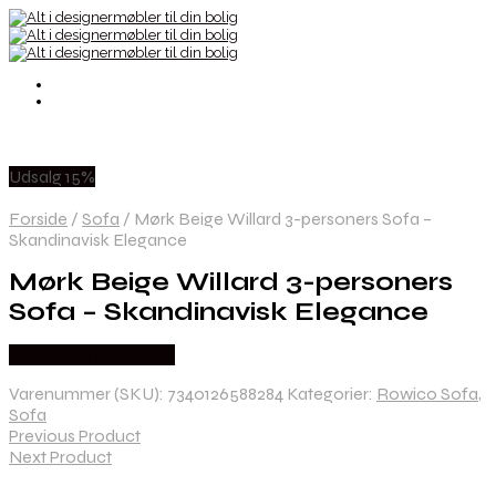
Udsalg 15%
Forside
/
Sofa
/
Mørk Beige Willard 3-personers Sofa –
Skandinavisk Elegance
Mørk Beige Willard 3-personers
Sofa – Skandinavisk Elegance
Købes hos Likehome
Varenummer (SKU):
7340126588284
Kategorier:
Rowico Sofa
,
Sofa
Previous Product
Next Product