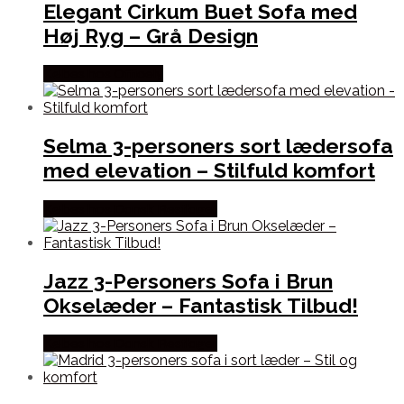
Elegant Cirkum Buet Sofa med
Høj Ryg – Grå Design
Købes hos Officely
Selma 3-personers sort lædersofa
med elevation – Stilfuld komfort
Købes hos Dansk Restlager
Jazz 3-Personers Sofa i Brun
Okselæder – Fantastisk Tilbud!
Købes hos Dansk Restlager