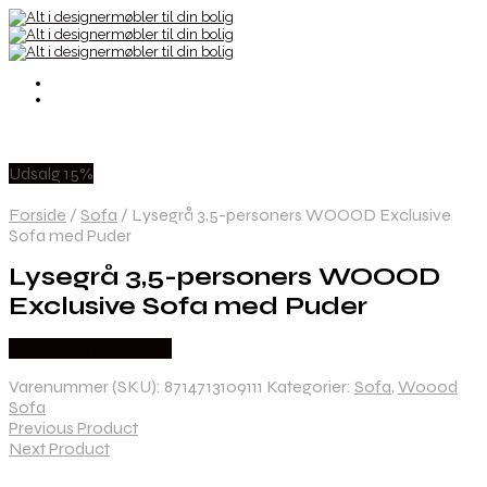
Udsalg 15%
Forside
/
Sofa
/
Lysegrå 3,5-personers WOOOD Exclusive
Sofa med Puder
Lysegrå 3,5-personers WOOOD
Exclusive Sofa med Puder
Købes hos Likehome
Varenummer (SKU):
8714713109111
Kategorier:
Sofa
,
Woood
Sofa
Previous Product
Next Product