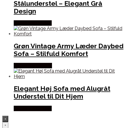
Stålunderstel – Elegant Grå
Design
Købes hos Officely
Grøn Vintage Army Læder Daybed
Sofa – Stilfuld Komfort
Købes hos Lepong
Elegant Høj Sofa med Alugråt
Understel til Dit Hjem
Købes hos Officely
×
×