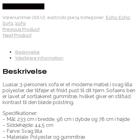
Købes hos Lepong
Varenummer (SKU):
ead7cdc36e74
Kategorier:
Echo Echo
Sofa
,
Sofa
Previous Product
Next Product
Beskrivelse
Yderligere information
Beskrivelse
Luasar 3-personers sofa er et moderne møbel i svag lilla
polyester, der tilføjer et friskt pust til dit hjem. Sofaens ben
er lavet af sortlakeret gummitræ, hvilket giver en stilfuld
kontrast til den bløde polstring.
Specifikationer:
– Mål: 233 cm i bredde, 96 cm i dybde og 78 cm i højde
– Siddehøjde: 44,5 cm
– Farve: Svag lilla
– Materiale: Polyester og gummitræ