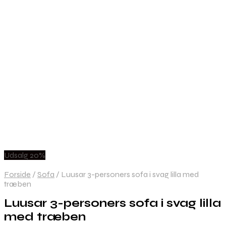
Udsalg 20%
Forside
/
Sofa
/
Luusar 3-personers sofa i svag lilla med
træben
Luusar 3-personers sofa i svag lilla
med træben