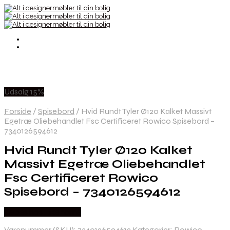
Udsalg 15%
Forside
/
Spisebord
/
Hvid Rundt Tyler Ø120 Kalket Massivt
Egetræ Oliebehandlet Fsc Certificeret Rowico Spisebord –
7340126594612
Hvid Rundt Tyler Ø120 Kalket
Massivt Egetræ Oliebehandlet
Fsc Certificeret Rowico
Spisebord – 7340126594612
Købes hos Likehome
Varenummer (SKU):
7340126594612
Kategorier:
Rowico