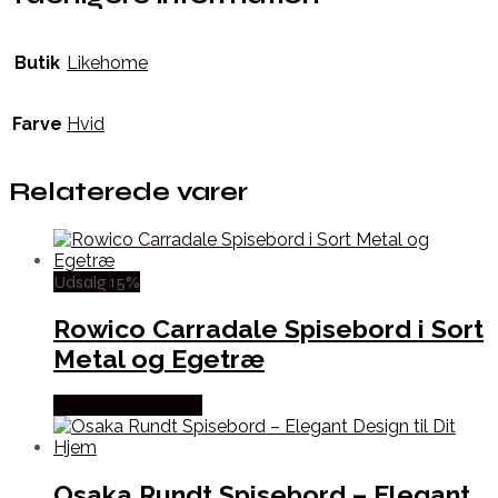
Butik
Likehome
Farve
Hvid
Relaterede varer
Udsalg 15%
Rowico Carradale Spisebord i Sort
Metal og Egetræ
Købes hos Lepong
Osaka Rundt Spisebord – Elegant