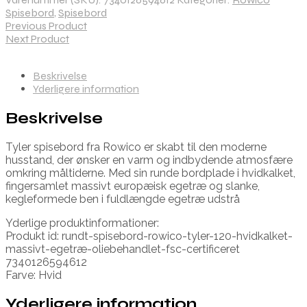
Spisebord
,
Spisebord
Previous Product
Next Product
Beskrivelse
Yderligere information
Beskrivelse
Tyler spisebord fra Rowico er skabt til den moderne
husstand, der ønsker en varm og indbydende atmosfære
omkring måltiderne. Med sin runde bordplade i hvidkalket,
fingersamlet massivt europæisk egetræ og slanke,
kegleformede ben i fuldlængde egetræ udstrå
Yderlige produktinformationer:
Produkt id: rundt-spisebord-rowico-tyler-120-hvidkalket-
massivt-egetræ-oliebehandlet-fsc-certificeret
7340126594612
Farve: Hvid
Yderligere information