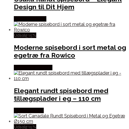
Design til Dit Hjem
Købes hos Selta
Udsalg 15%
Moderne spisebord i sort metal og
egetræ fra Rowico
Købes hos Lepong
Elegant rundt spisebord med
tillægsplader i eg – 110 cm
Købes hos Zity
Udsalg 15%