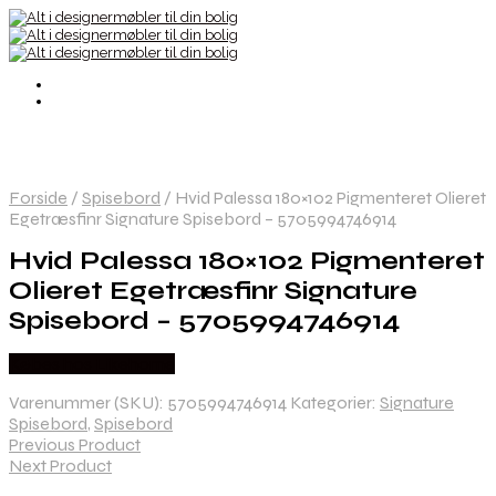
Forside
/
Spisebord
/
Hvid Palessa 180×102 Pigmenteret Olieret
Egetræsfinr Signature Spisebord – 5705994746914
Hvid Palessa 180×102 Pigmenteret
Olieret Egetræsfinr Signature
Spisebord – 5705994746914
Købes hos Likehome
Varenummer (SKU):
5705994746914
Kategorier:
Signature
Spisebord
,
Spisebord
Previous Product
Next Product