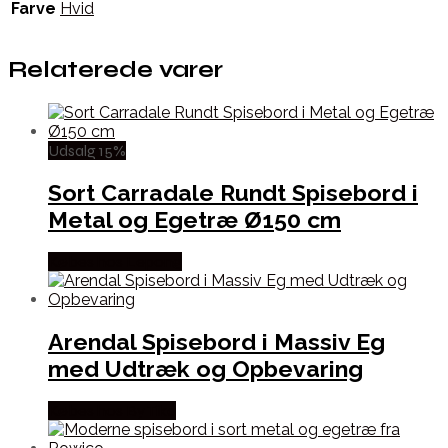
Farve
Hvid
Relaterede varer
Udsalg 15%
Sort Carradale Rundt Spisebord i
Metal og Egetræ Ø150 cm
Købes hos Lepong
Arendal Spisebord i Massiv Eg
med Udtræk og Opbevaring
Købes hos By Tika