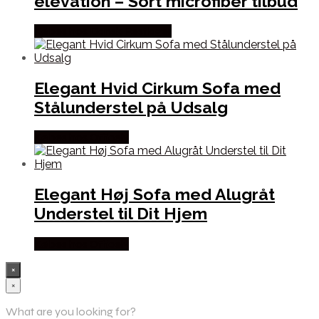
elevation – Sort microfiber tilbud
Købes hos Dansk Restlager
Elegant Hvid Cirkum Sofa med
Stålunderstel på Udsalg
Købes hos Officely
Elegant Høj Sofa med Alugråt
Understel til Dit Hjem
Købes hos Officely
×
×
What are you looking for?