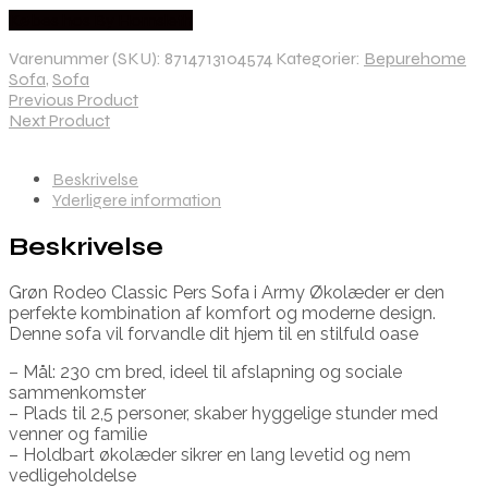
Købes hos By Hornsleth
Varenummer (SKU):
8714713104574
Kategorier:
Bepurehome
Sofa
,
Sofa
Previous Product
Next Product
Beskrivelse
Yderligere information
Beskrivelse
Grøn Rodeo Classic Pers Sofa i Army Økolæder er den
perfekte kombination af komfort og moderne design.
Denne sofa vil forvandle dit hjem til en stilfuld oase
– Mål: 230 cm bred, ideel til afslapning og sociale
sammenkomster
– Plads til 2,5 personer, skaber hyggelige stunder med
venner og familie
– Holdbart økolæder sikrer en lang levetid og nem
vedligeholdelse