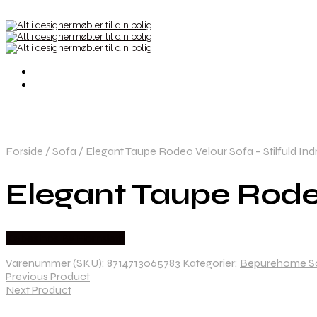
Forside
/
Sofa
/
Elegant Taupe Rodeo Velour Sofa – Stilfuld Ind
Elegant Taupe Rodeo
Købes hos By Hornsleth
Varenummer (SKU):
8714713065783
Kategorier:
Bepurehome S
Previous Product
Next Product