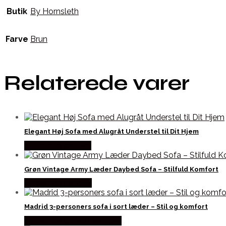
Butik
By Hornsleth
Farve
Brun
Relaterede varer
Elegant Høj Sofa med Alugråt Understel til Dit Hjem
Købes hos Officely
Grøn Vintage Army Læder Daybed Sofa – Stilfuld Komfort
Købes hos Lepong
Madrid 3-personers sofa i sort læder – Stil og komfort
Købes hos Dansk Restlager