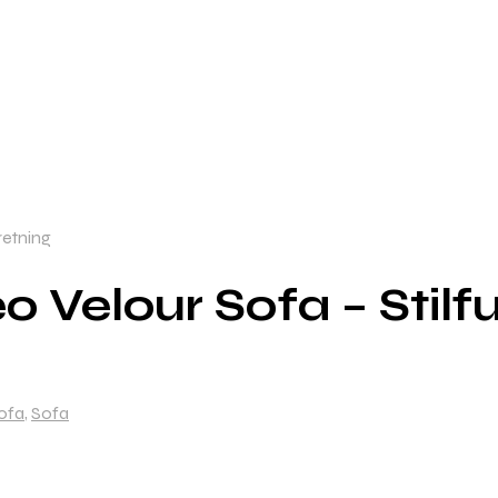
retning
 Velour Sofa – Stilfu
ofa
,
Sofa