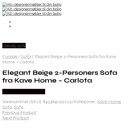
Udsalg 20%
Forside
/
Sofa
/
Elegant Beige 2-Personers Sofa fra Kave
Home – Carlota
Elegant Beige 2-Personers Sofa
fra Kave Home – Carlota
Købes hos Likehome
Varenummer (SKU):
8433840922751
Kategorier:
Kave Home
Sofa
,
Sofa
Previous Product
Next Product