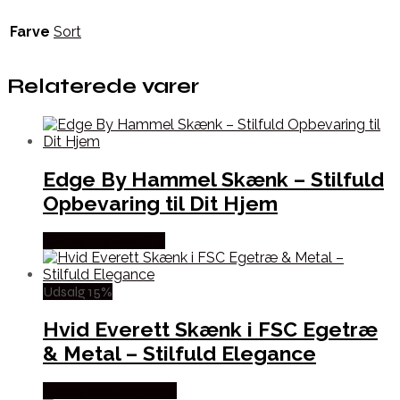
Farve
Sort
Relaterede varer
Edge By Hammel Skænk – Stilfuld
Opbevaring til Dit Hjem
Købes hos Møbl? R
Udsalg 15%
Hvid Everett Skænk i FSC Egetræ
& Metal – Stilfuld Elegance
Købes hos Likehome