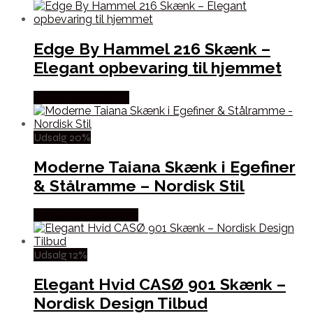
Edge By Hammel 216 Skænk –
Elegant opbevaring til hjemmet
Købes hos Møbl? R
Udsalg 20%
Moderne Taiana Skænk i Egefiner
& Stålramme – Nordisk Stil
Købes hos Likehome
Udsalg 12%
Elegant Hvid CASØ 901 Skænk –
Nordisk Design Tilbud