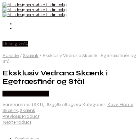
Udsalg 20%
Forside
/
Skænk
/
Eksklusiv Vedrana Skænk i Egetræsfinér og
Stål
Eksklusiv Vedrana Skænk i
Egetræsfinér og Stål
Købes hos Likehome
Varenummer (SKU):
8433840805269
Kategorier:
Kave Home
Skænk
,
Skænk
Previous Product
Next Product
Beskrivelse