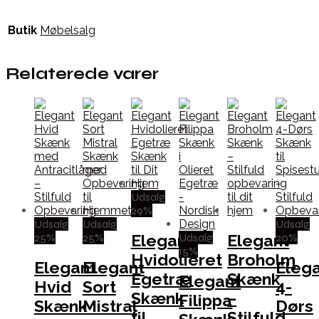
Butik
Møbelsalg
Relaterede varer
Udsalg
29%
Udsalg
Udsalg
Udsalg
25%
25%
Udsalg
20%
Elegant
Elegant
15%
Hvidolieret
Broholm
Elegant
Elegant
Eleg
Egetræ
Skænk
Elegant
Hvid
Sort
4-
Skænk
–
Filippa
Skænk
Mistral
Dørs
til
Stilfuld