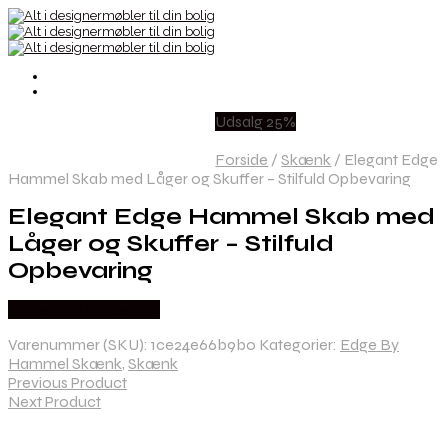
Udsalg 25%
Forside
/
Skænk
/
Elegant Edge
Hammel Skab med Låger og Skuffer – Stilfuld Opbevaring
Elegant Edge Hammel Skab med
Låger og Skuffer – Stilfuld
Opbevaring
Købes hos Møbelsalg
Varenummer (SKU):
1ce24e66b9b0
Kategorier:
Edge By
Hammel Skænk
,
Skænk
Previous Product
Next Product