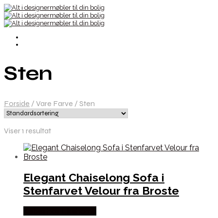
Sten
Forside
/
Vare Farve
/
Sten
Viser 1 resultat
Elegant Chaiselong Sofa i
Stenfarvet Velour fra Broste
Købes hos Likehome