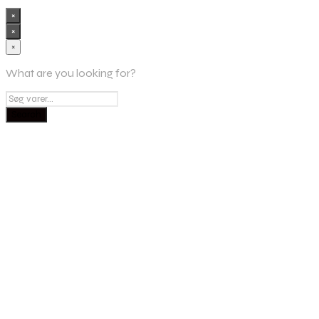
×
×
×
What are you looking for?