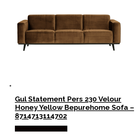
Gul Statement Pers 230 Velour
Honey Yellow Bepurehome Sofa –
8714713114702
Købes hos By Hornsleth