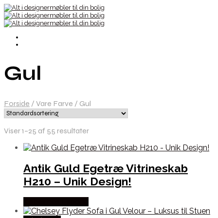
Gul
Forside
/
Vare Farve
/
Gul
Viser 1–25 af 55 resultater
Antik Guld Egetræ Vitrineskab
H210 – Unik Design!
Købes hos Lepong