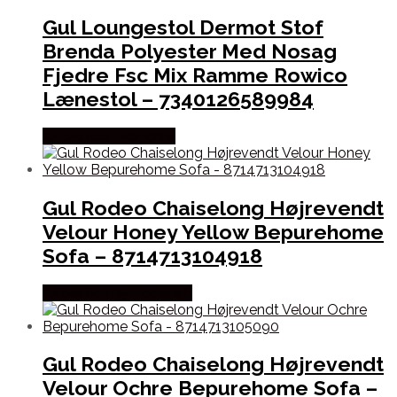
Gul Loungestol Dermot Stof
Brenda Polyester Med Nosag
Fjedre Fsc Mix Ramme Rowico
Lænestol – 7340126589984
Købes hos Likehome
Gul Rodeo Chaiselong Højrevendt
Velour Honey Yellow Bepurehome
Sofa – 8714713104918
Købes hos By Hornsleth
Gul Rodeo Chaiselong Højrevendt
Velour Ochre Bepurehome Sofa –