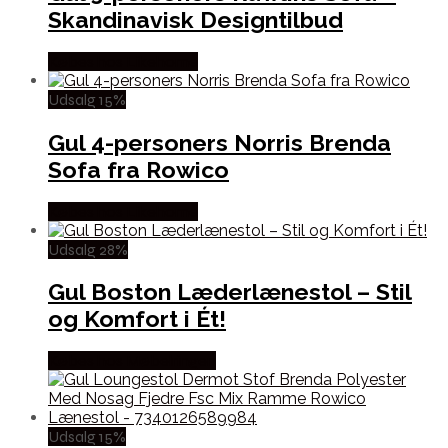
Skandinavisk Designtilbud
Købes hos Likehome
Udsalg 15%
Gul 4-personers Norris Brenda
Sofa fra Rowico
Købes hos Likehome
Udsalg 28%
Gul Boston Læderlænestol – Stil
og Komfort i Ét!
Købes hos Møbelringen
Udsalg 15%