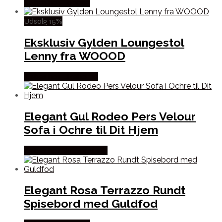
Købes hos Lepong
Udsalg 15%
Eksklusiv Gylden Loungestol
Lenny fra WOOOD
Købes hos Likehome
Elegant Gul Rodeo Pers Velour
Sofa i Ochre til Dit Hjem
Købes hos By Hornsleth
Elegant Rosa Terrazzo Rundt
Spisebord med Guldfod