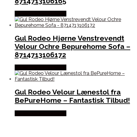
8714713106165
Købes hos By Hornsleth
Gul Rodeo Hjørne Venstrevendt
Velour Ochre Bepurehome Sofa –
8714713106172
Købes hos By Hornsleth
Gul Rodeo Velour Lænestol fra
BePureHome – Fantastisk Tilbud!
Købes hos By Hornsleth