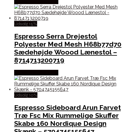
Købes hos Likehome
Udsalg 15%
Espresso Serra Drejestol
Polyester Med Mesh H68b77d70
Sædehøjde Woood Lænestol –
8714713200719
Købes hos Likehome
Udsalg 10%
Espresso Sideboard Arun Farvet
Træ Fsc Mix Rummelige Skuffer
Skabe 160 Nordique Design
Skænk – 5704745155647