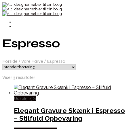
Espresso
Forside
/
Vare Farve
/
Espresso
Viser 3 resultater
Udsalg 15%
Elegant Gravure Skænk i Espresso
– Stilfuld Opbevaring