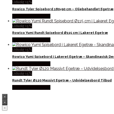
Udsalg 15%
Rowico Tyler Spisebord 180×90 cm – Oliebehandlet Egetræ
Købes hos Likehome
Udsalg 15%
Rowico Yumi Rundt Spisebord Ø115 cm i Lakeret Egetræ
Købes hos Likehome
Udsalg 15%
Rowico Yumi Spisebord i Lakeret Egetræ – Skandinavisk De
Købes hos Likehome
Udsalg 15%
Rundt Tyler Ø120 Massivt Egetræ – Udvidelsesbord Tilbud
Købes hos Likehome
×
×
×