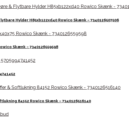
& Flytbare Hylder H85xb122xd40 Rowico Skænk – 7340126507506
Rowico Skænk – 7340126559598
94741452
oftlukning 84152 Rowico Skænk – 7340126516140