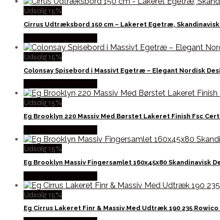
Udsalg 15%
Cirrus Udtræksbord 150 cm – Lakeret Egetræ, Skandinavisk
Købes hos Likehome
Udsalg 15%
Colonsay Spisebord i Massivt Egetræ – Elegant Nordisk Des
Købes hos Likehome
Udsalg 15%
Eg Brooklyn 220 Massiv Med Børstet Lakeret Finish Fsc Cer
Købes hos Likehome
Udsalg 15%
Eg Brooklyn Massiv Fingersamlet 160x45x80 Skandinavisk 
Købes hos Likehome
Udsalg 15%
Eg Cirrus Lakeret Finr & Massiv Med Udtræk 190 235 Rowic