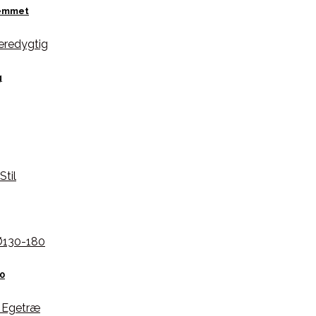
jemmet
g
0