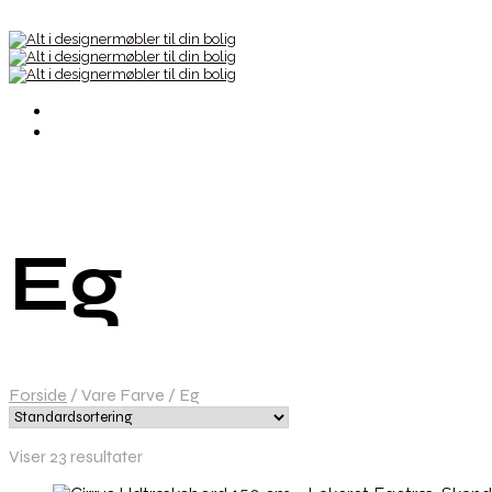
Eg
Forside
/
Vare Farve
/
Eg
Viser 23 resultater