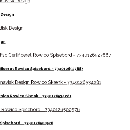
 Design
ign
tificeret Rowico Spisebord – 7340126527887
Design Rowico Skænk – 7340126534281
o Spisebord – 7340126500576