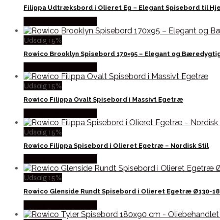
Filippa Udtræksbord i Olieret Eg – Elegant Spisebord til H
Købes hos Likehome
Udsalg 15%
Rowico Brooklyn Spisebord 170×95 – Elegant og Bæredygti
Købes hos Likehome
Udsalg 15%
Rowico Filippa Ovalt Spisebord i Massivt Egetræ
Købes hos Likehome
Udsalg 15%
Rowico Filippa Spisebord i Olieret Egetræ – Nordisk Stil
Købes hos Likehome
Udsalg 15%
Rowico Glenside Rundt Spisebord i Olieret Egetræ Ø130-18
Købes hos Likehome