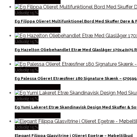
Købes hos Likehome
Udsalg 15%
Eg Filippa Olieret Multifunktionel Bord Med Skuffer Døre 
Købes hos Likehome
Udsalg 15%
Eg Hazelton Oliebehandlet Etræ Med Glaslåger 170x40x75 
Købes hos Likehome
Udsalg 15%
Eg Palessa Olieret Etræsfiner 180 Signature Skænk – 57059
Købes hos Likehome
Udsalg 15%
Eg Yumi Lakeret Etræ Skandinavisk Design Med Skuffer & S
Købes hos Likehome
Udsalg 15%
Elegant Filippa Glasvitrine i Olieret Egetræ – Møbeltilbud