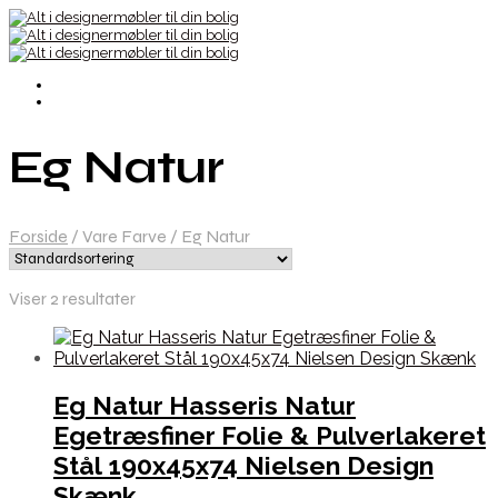
Eg Natur
Forside
/
Vare Farve
/
Eg Natur
Viser 2 resultater
Eg Natur Hasseris Natur
Egetræsfiner Folie & Pulverlakeret
Stål 190x45x74 Nielsen Design
Skænk