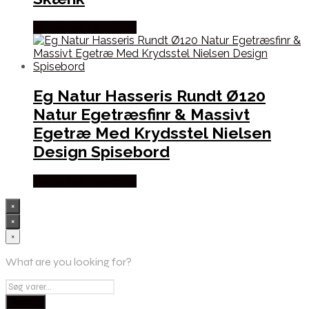
Købes hos Likehome
Eg Natur Hasseris Rundt Ø120
Natur Egetræsfinr & Massivt
Egetræ Med Krydsstel Nielsen
Design Spisebord
Købes hos Likehome
×
×
×
What are you looking for?