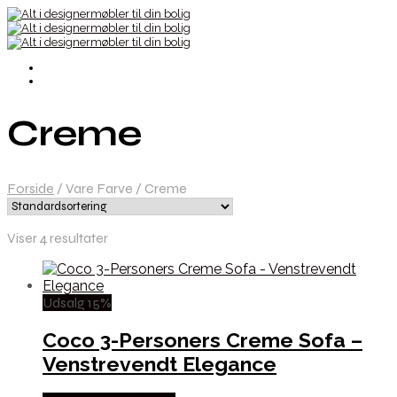
Creme
Forside
/
Vare Farve
/
Creme
Viser 4 resultater
Udsalg 15%
Coco 3-Personers Creme Sofa –
Venstrevendt Elegance