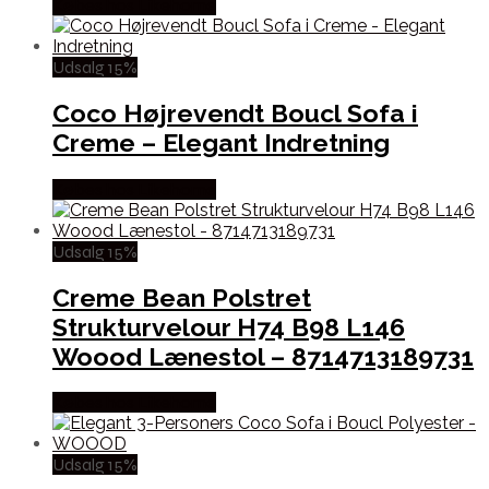
Købes hos Likehome
Udsalg 15%
Coco Højrevendt Boucl Sofa i
Creme – Elegant Indretning
Købes hos Likehome
Udsalg 15%
Creme Bean Polstret
Strukturvelour H74 B98 L146
Woood Lænestol – 8714713189731
Købes hos Likehome
Udsalg 15%