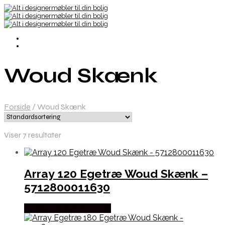
Woud Skænk
Forside
/
Woud Skænk
Viser 7 resultater
Array 120 Egetræ Woud Skænk –
5712800011630
Købes hos Wood To You