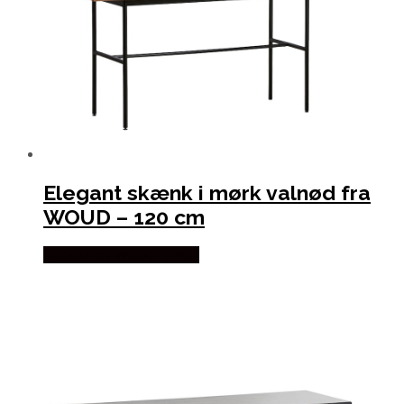
Elegant skænk i mørk valnød fra
WOUD – 120 cm
Købes hos Wood To You