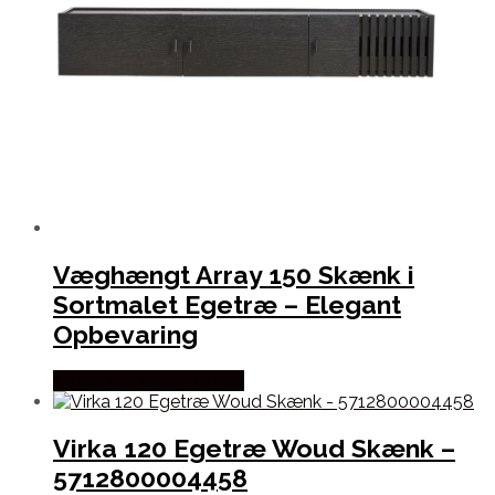
Væghængt Array 150 Skænk i
Sortmalet Egetræ – Elegant
Opbevaring
Købes hos Wood To You
Virka 120 Egetræ Woud Skænk –
5712800004458