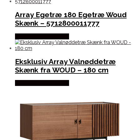
Array Egetræ 180 Egetræ Woud
Skænk – 5712800011777
Købes hos Wood To You
Eksklusiv Array Valnøddetræ
Skænk fra WOUD – 180 cm
Købes hos Wood To You