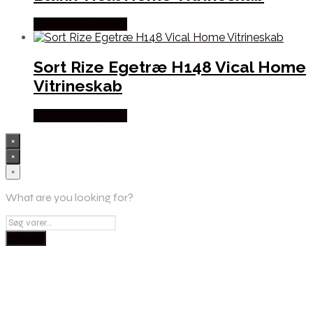
Købes hos Lepong
Sort Rize Egetræ H148 Vical Home
Vitrineskab
Købes hos Lepong
×
×
×
What are you looking for?