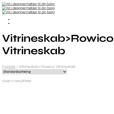
Vitrineskab>Rowico
Vitrineskab
Forside
/
Vitrineskab>Rowico Vitrineskab
Viser 11 resultater