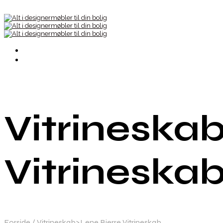
Vitrineska
Vitrineska
Forside
/
Vitrineskab>Lene Bjerre Vitrineskab