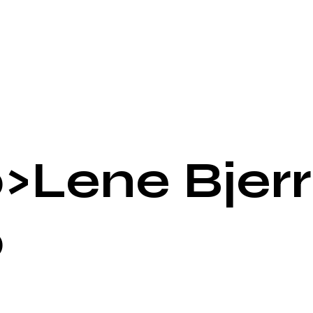
b>Lene Bjer
b