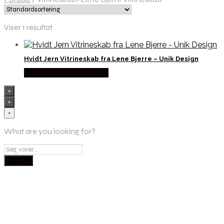
Viser 1 resultat
Hvidt Jern Vitrineskab fra Lene Bjerre – Unik Design
Købes hos By Hornsleth
×
×
×
What are you looking for?