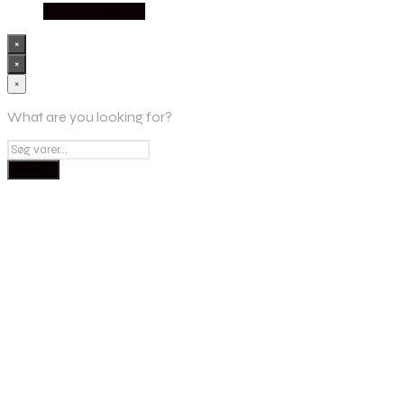
Købes hos Selta
×
×
×
What are you looking for?