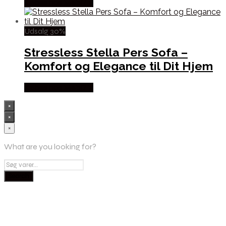
Købes hos Møbl? R
Udsalg 30%
Stressless Stella Pers Sofa –
Komfort og Elegance til Dit Hjem
Købes hos Møbl? R
×
×
×
What are you looking for?