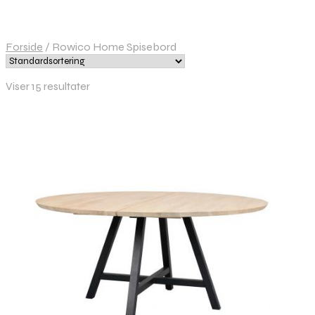
Forside
/
Rowico Home Spisebord
Viser 15 resultater