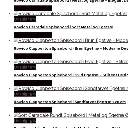
Rowico Carradale Spisebord i Metal og Egetræ – Elegant D
Købes hos Lepong
Udsalg 15%
Rowico Carradale Spisebord i Sort Metal og Egetræ
Købes hos Lepong
Rowico Clapperton Spisebord i Brun Egetræ – Moderne De
Købes hos Lepong
Udsalg 15%
Rowico Clapperton Spisebord i Hvid Egetræ – Stilrent Desi
Købes hos Lepong
Udsalg 15%
Rowico Clapperton Spisebord i Sandfarvet Egetræ 220 cm
Købes hos Lepong
Udsalg 15%