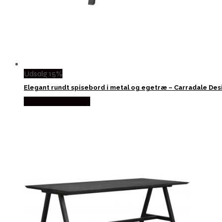
Udsalg 15%
Elegant rundt spisebord i metal og egetræ – Carradale Des
Købes hos Lepong