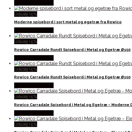
Købes hos Lepong
Udsalg 15%
Moderne spisebord i sort metal og egetræ fra Rowico
Købes hos Lepong
Udsalg 15%
Rowico Carradale Rundt Spisebord i Metal og Egetræ Ø150
Købes hos Lepong
Udsalg 15%
Rowico Carradale Rundt Spisebord i Metal og Egetræ Ø150
Købes hos Lepong
Udsalg 15%
Rowico Carradale Spisebord i Metal og Egetræ – Moderne 
Købes hos Lepong
Udsalg 15%