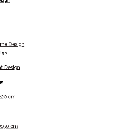
esign
sign
gn