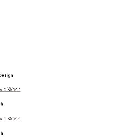
Design
sh
sh