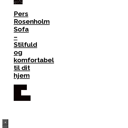
40%
Pers
Rosenholm
Sofa
–
Stilfuld
og
komfortabel
til dit
hjem
Købes
hos
Møbl? R
×