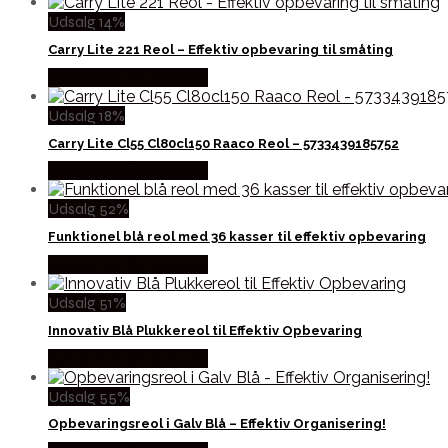
Udsalg 14%
Carry Lite 221 Reol – Effektiv opbevaring til småting
Købes hos Globaltools
Udsalg 18%
Carry Lite Cl55 Cl80cl150 Raaco Reol – 5733439185752
Købes hos Globaltools
Udsalg 52%
Funktionel blå reol med 36 kasser til effektiv opbevaring
Købes hos Globaltools
Udsalg 51%
Innovativ Blå Plukkereol til Effektiv Opbevaring
Købes hos Globaltools
Udsalg 55%
Opbevaringsreol i Galv Blå – Effektiv Organisering!