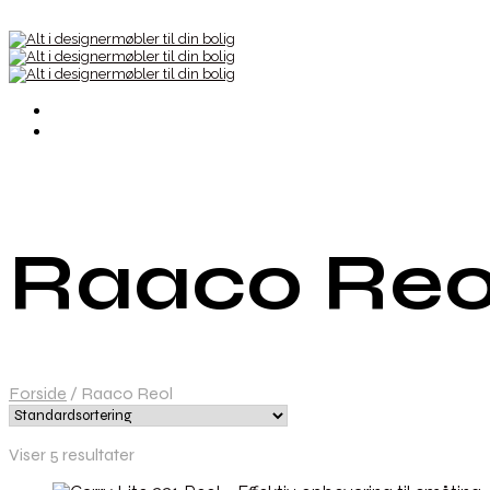
Raaco Reo
Forside
/
Raaco Reol
Viser 5 resultater