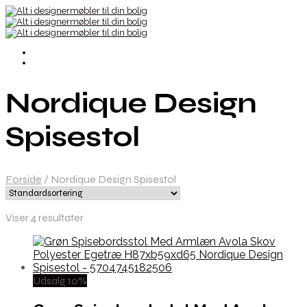
Nordique Design
Spisestol
Forside
/
Nordique Design Spisestol
Viser 4 resultater
Udsalg 10%