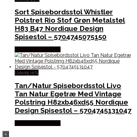
Sort Spisebordsstol Whistler
Polstret Rio Stof Grøn Metalstel
H83 B47 Nordique Design
Spisestol – 5704745075150
Købes hos Likehome
Udsalg 16%
Tan/Natur Spisebordsstol Livo
Tan Natur Egetræ Med Vintage
Polstring H82xb46xd55 Nordique
Design Spisestol – 5704745131047
Købes hos Likehome
×