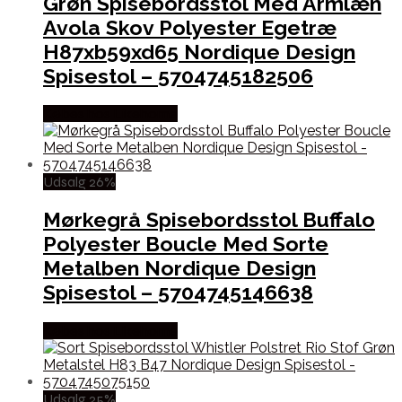
Grøn Spisebordsstol Med Armlæn
Avola Skov Polyester Egetræ
H87xb59xd65 Nordique Design
Spisestol – 5704745182506
Købes hos Likehome
Udsalg 26%
Mørkegrå Spisebordsstol Buffalo
Polyester Boucle Med Sorte
Metalben Nordique Design
Spisestol – 5704745146638
Købes hos Likehome
Udsalg 25%