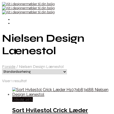
Nielsen Design
Lænestol
Forside
/
Nielsen Design Lænestol
Viser 1 resultat
Udsalg 26%
Sort Hvilestol Crick Læder