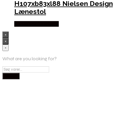
H107xb83xl88 Nielsen Design
Lænestol
Købes hos Likehome
×
×
×
What are you looking for?