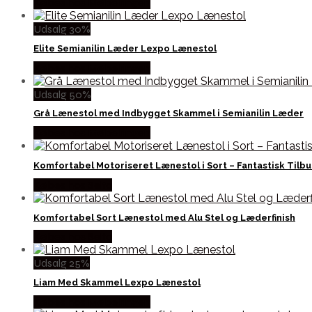
Købes hos Møbelringen
Udsalg 30%
Elite Semianilin Læder Lexpo Lænestol
Købes hos Møbelringen
Udsalg 50%
Grå Lænestol med Indbygget Skammel i Semianilin Læder
Købes hos Møbelringen
Komfortabel Motoriseret Lænestol i Sort – Fantastisk Tilbu
Købes hos Selta
Komfortabel Sort Lænestol med Alu Stel og Læderfinish
Købes hos Selta
Udsalg 25%
Liam Med Skammel Lexpo Lænestol
Købes hos Møbelringen