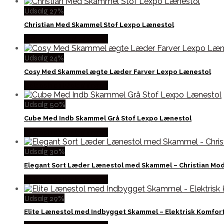
Udsalg 27%
Christian Med Skammel Stof Lexpo Lænestol
Købes hos Møbelringen
Udsalg 24%
Cosy Med Skammel ægte Læder Farver Lexpo Lænestol
Købes hos Møbelringen
Udsalg 50%
Cube Med Indb Skammel Grå Stof Lexpo Lænestol
Købes hos Møbelringen
Udsalg 30%
Elegant Sort Læder Lænestol med Skammel – Christian Mo
Købes hos Møbelringen
Udsalg 29%
Elite Lænestol med Indbygget Skammel – Elektrisk Komfor