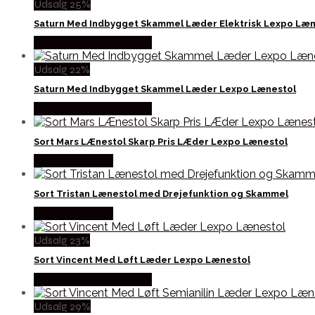
Udsalg 25%
Saturn Med Indbygget Skammel Læder Elektrisk Lexpo Læn
Købes hos Møbelringen
Udsalg 22%
Saturn Med Indbygget Skammel Læder Lexpo Lænestol
Købes hos Møbelringen
Sort Mars LÆnestol Skarp Pris LÆder Lexpo Lænestol
Købes hos Selta
Sort Tristan Lænestol med Drejefunktion og Skammel
Købes hos Selta
Udsalg 23%
Sort Vincent Med Løft Læder Lexpo Lænestol
Købes hos Møbelringen
Udsalg 29%