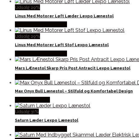
Udsalg 29%
Linus Med Motorer Løft Læder Lexpo Lænestol
Købes hos Møbelringen
Udsalg 29%
Linus Med Motorer Løft Stof Lexpo Lænestol
Købes hos Møbelringen
Mars LÆnestol Skarp Pris Post Antracit Lexpo Lænestol
Købes hos Selta
Max Onyx Bull Lænestol – Stilfuld og Komfortabel Design
Købes hos Selta
Udsalg 31%
Saturn Læder Lexpo Lænestol
Købes hos Møbelringen