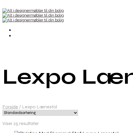
Lexpo Læn
Forside
/
Lexpo Lænestol
Viser 25 resultater