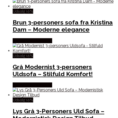
Udsalg 16%
Brun 3-personers sofa fra Kristina
Dam – Moderne elegance
Købes hos Likehome
Udsalg 16%
Grå Modernist 3-personers
Uldsofa – Stilfuld Komfort!
Købes hos Likehome
Udsalg 16%
Lys Grå 3-Personers Uld Sofa –