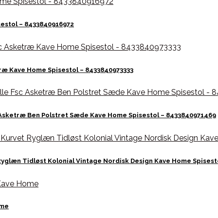
sestol – 8433840916972
ræ Kave Home Spisestol – 8433840973333
 Asketræ Ben Polstret Sæde Kave Home Spisestol – 8433840971469
yglæn Tidløst Kolonial Vintage Nordisk Design Kave Home Spisest
ome