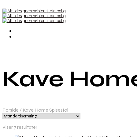
Kave Home
Forside
/
Kave Home Spisestol
Viser 7 resultater