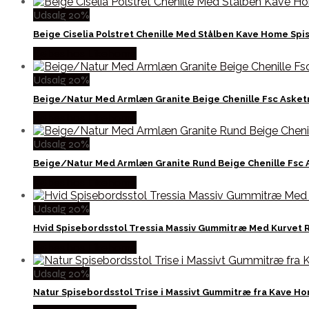
Udsalg 20%
Beige Ciselia Polstret Chenille Med Stålben Kave Home Spi
Købes hos Likehome
Udsalg 20%
Beige/Natur Med Armlæn Granite Beige Chenille Fsc Asket
Købes hos Likehome
Udsalg 20%
Beige/Natur Med Armlæn Granite Rund Beige Chenille Fsc
Købes hos Likehome
Udsalg 20%
Hvid Spisebordsstol Tressia Massiv Gummitræ Med Kurvet R
Købes hos Likehome
Udsalg 20%
Natur Spisebordsstol Trise i Massivt Gummitræ fra Kave H