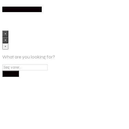
Købes hos Møbl? R
×
×
×
What are you looking for?