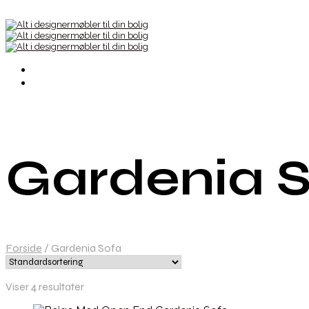
Gardenia 
Forside
/
Gardenia Sofa
Viser 4 resultater