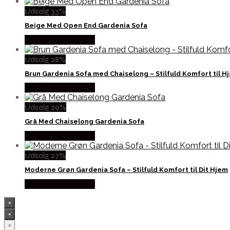
Udsalg 33%
Beige Med Open End Gardenia Sofa
Købes hos Møbl? R
Udsalg 28%
Brun Gardenia Sofa med Chaiselong – Stilfuld Komfort til 
Købes hos Møbl? R
Udsalg 29%
Grå Med Chaiselong Gardenia Sofa
Købes hos Møbl? R
Udsalg 27%
Moderne Grøn Gardenia Sofa – Stilfuld Komfort til Dit Hjem
Købes hos Møbl? R
×
×
×