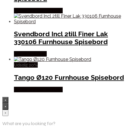
Købes hos Møbelringen
Svendbord Incl 2till Finer Lak
330106 Furnhouse Spisebord
Købes hos Selta
Udsalg 20%
Tango Ø120 Furnhouse Spisebord
Købes hos Møbelringen
×
×
×
What are you looking for?