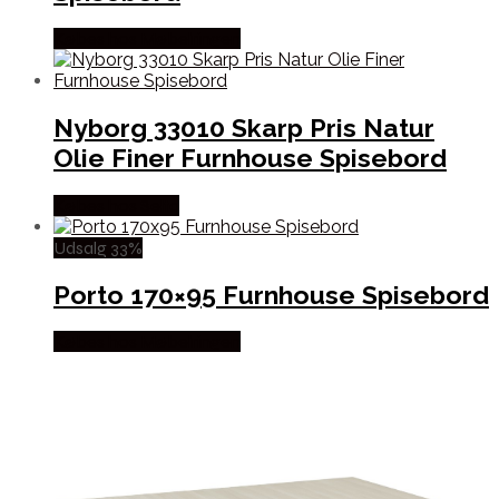
Købes hos Møbelringen
Nyborg 33010 Skarp Pris Natur
Olie Finer Furnhouse Spisebord
Købes hos Selta
Udsalg 33%
Porto 170×95 Furnhouse Spisebord
Købes hos Møbelringen