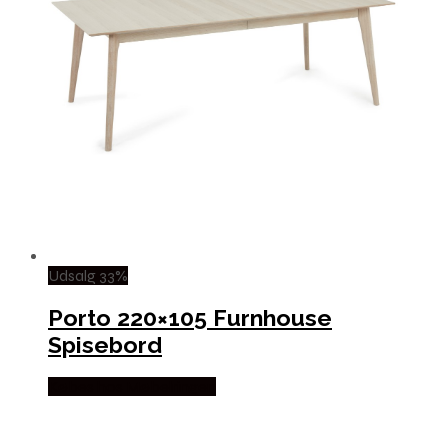
Udsalg 33%
Porto 220×105 Furnhouse
Spisebord
Købes hos Møbelringen