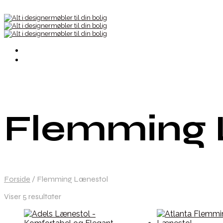
Flemming 
Forside
/
Flemming Lænestol
Viser 5 resultater