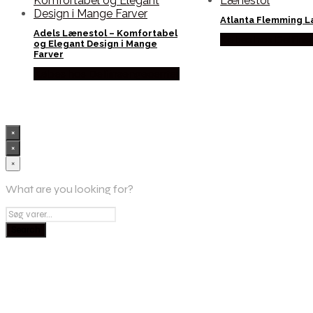
Atlanta Flemming 
Adels Lænestol – Komfortabel
Købes hos Delfins
og Elegant Design i Mange
Farver
Købes hos Delfinsengecenter
×
×
×
What are you looking for?