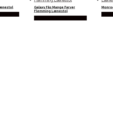
Lænestol
Galaxy Fås Mange Farver
Monro
Flemming Lænestol
engecenter
Købes
Købes hos Delfinsengecenter