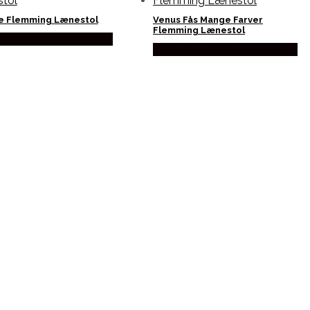
e Flemming Lænestol
Venus Fås Mange Farver
Flemming Lænestol
 hos Delfinsengecenter
Købes hos Delfinsengecenter